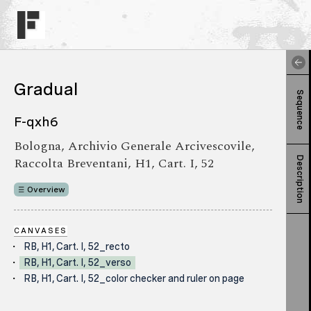
Gradual
Sequence
F-qxh6
Bologna, Archivio Generale Arcivescovile,
Raccolta Breventani, H1, Cart. I, 52
Description
Overview
CANVASES
RB, H1, Cart. I, 52_recto
RB, H1, Cart. I, 52_verso
RB, H1, Cart. I, 52_color checker and ruler on page