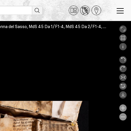
Laudario (virtual reconstruction), Orselina-Locarno, Biblioteca Madonna del Sasso, MdS 45 Da 1/F1-4, MdS 45 Da 2/F1-4, 45Da01_Colorchecker