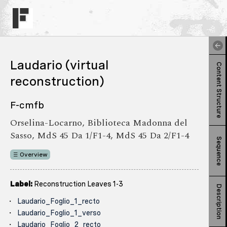
Laudario (virtual
Content Structure
reconstruction)
F-cmfb
Orselina-Locarno, Biblioteca Madonna del
Sasso, MdS 45 Da 1/F1-4, MdS 45 Da 2/F1-4
Sequence
Overview
Label:
Reconstruction Leaves 1-3
Description
Laudario_Foglio_1_recto
Laudario_Foglio_1_verso
Laudario_Foglio_2_recto