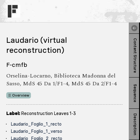
Laudario (virtual
Content Structure
reconstruction)
F-cmfb
Orselina-Locarno, Biblioteca Madonna del
Sasso, MdS 45 Da 1/F1-4, MdS 45 Da 2/F1-4
Sequence
Overview
Label:
Reconstruction Leaves 1-3
Description
Laudario_Foglio_1_recto
Laudario_Foglio_1_verso
Laudario_Foglio_2_recto