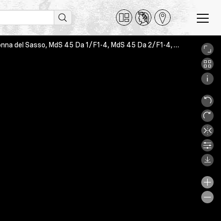
Laudario (virtual reconstruction), Orselina-Locarno, Biblioteca Madonna del Sasso, MdS 45 Da 1/F1-4, MdS 45 Da 2/F1-4, 45Da02_Frammento1