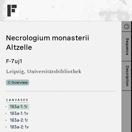
Necrologium monasterii
Sequence
Altzelle
F-7uj1
Description
Leipzig, Universitätsbibliothek
Overview
CANVASES
183a-1: 1r
183a-1: 1v
183a-2: 1r
183a-2: 1v