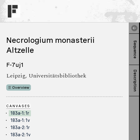
Necrologium monasterii
Sequence
Altzelle
F-7uj1
Description
Leipzig, Universitätsbibliothek
Overview
CANVASES
183a-1: 1r
183a-1: 1v
183a-2: 1r
183a-2: 1v