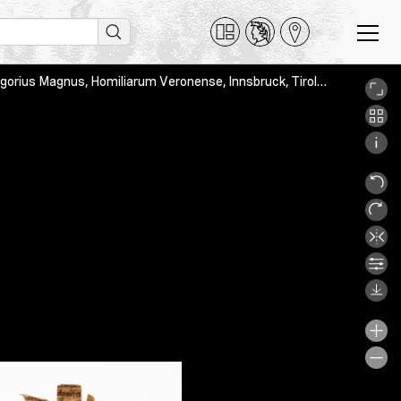
Agobardus Lugdunensis, Beda Venerabilis, Guillelmus Alvernus, Gregorius Magnus, Homiliarum Veronense, Innsbruck, Tiroler Landesmuseen, Hofkirche, Inv.-Nr. K23, Orgel_Teil_3_Detail_E1