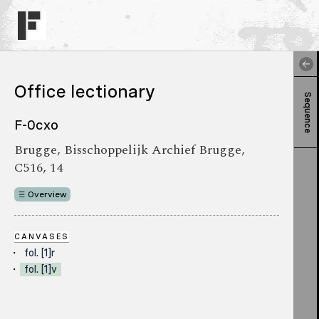
Office lectionary
Sequence
F-0cxo
Brugge, Bisschoppelijk Archief Brugge,
C516, 14
Overview
CANVASES
fol. [1]r
fol. [1]v