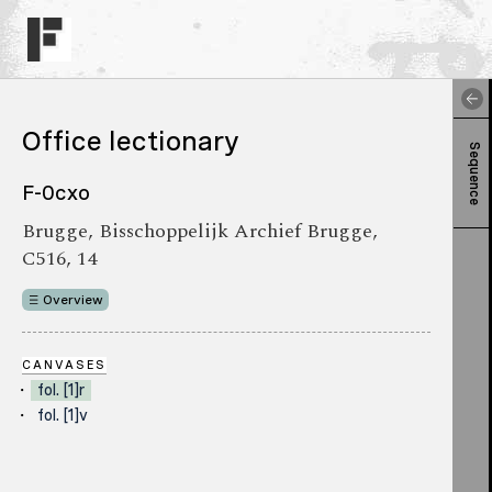
Office lectionary
Sequence
F-0cxo
Brugge, Bisschoppelijk Archief Brugge,
C516, 14
Overview
CANVASES
fol. [1]r
fol. [1]v