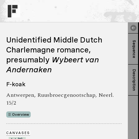
Unidentified Middle Dutch
Sequence
Charlemagne romance,
presumably
Wybeert van
Andernaken
Description
F-koak
Antwerpen, Ruusbroecgenootschap, Neerl.
15/2
Overview
CANVASES