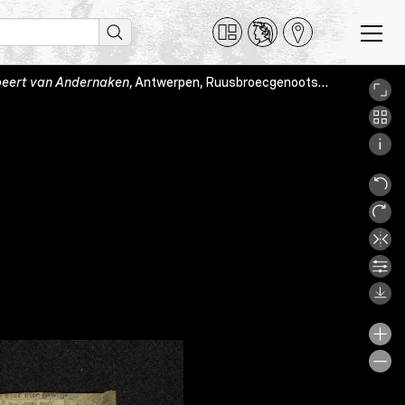
eert van Andernaken
, Antwerpen, Ruusbroecgenootschap, Neerl. 15/2, fol. [1]r