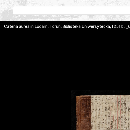
Catena aurea in Lucam, Toruń, Biblioteka Uniwersytecka, I 251 b,