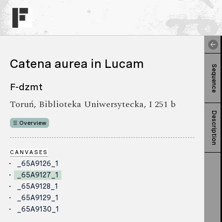
Catena aurea in Lucam
Sequence
F-dzmt
Toruń, Biblioteka Uniwersytecka, I 251 b
Description
Overview
CANVASES
_65A9126_1
_65A9127_1
_65A9128_1
_65A9129_1
_65A9130_1