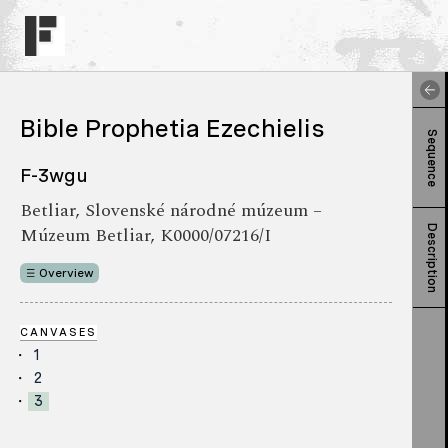
Bible Prophetia Ezechielis
Sequence
F-3wgu
Betliar, Slovenské národné múzeum –
Múzeum Betliar, K0000/07216/I
Description
Overview
CANVASES
1
2
3