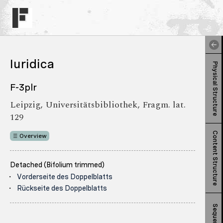
Iuridica
Physical Structure
F-3plr
Leipzig, Universitätsbibliothek, Fragm. lat.
129
Content Structure
Overview
Detached (Bifolium trimmed)
Vorderseite des Doppelblatts
Rückseite des Doppelblatts
Sequence