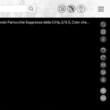
Sermones de tempore, Bologna, Archivio Generale Arcivescovile, Fondo Parrocchie Soppresse della Città, 2/4.5, Color checker on page