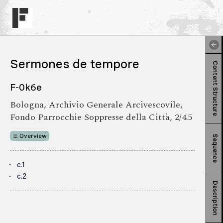
Sermones de tempore
Content Structure
F-0k6e
Bologna, Archivio Generale Arcivescovile,
Fondo Parrocchie Soppresse della Città, 2/4.5
Overview
Sequence
c.1
c.2
Description