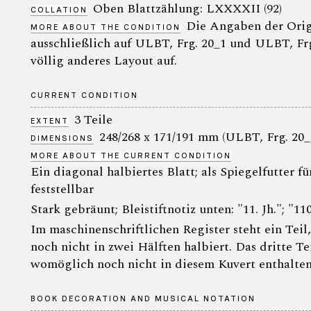
Oben Blattzählung: LXXXXII (92)
COLLATION
Die Angaben der Orig
MORE ABOUT THE CONDITION
ausschließlich auf ULBT, Frg. 20_1 und ULBT, Frg
völlig anderes Layout auf.
CURRENT CONDITION
3 Teile
EXTENT
248/268 x 171/191 mm (ULBT, Frg. 20_1
DIMENSIONS
MORE ABOUT THE CURRENT CONDITION
Ein diagonal halbiertes Blatt; als Spiegelfutter f
feststellbar
Stark gebräunt; Bleistiftnotiz unten: "11. Jh."; "1
Im maschinenschriftlichen Register steht ein Tei
noch nicht in zwei Hälften halbiert. Das dritte T
womöglich noch nicht in diesem Kuvert enthalten,
BOOK DECORATION AND MUSICAL NOTATION