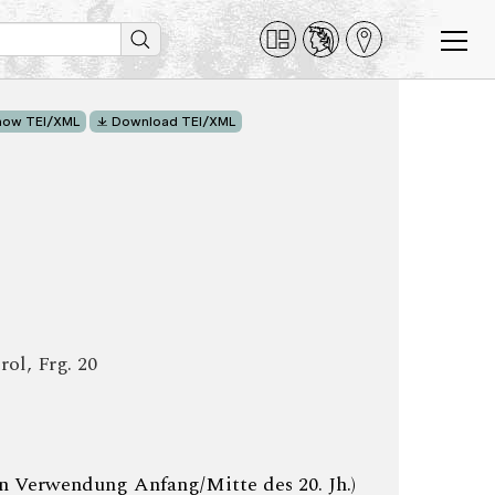
how TEI/XML
Download TEI/XML
ol, Frg. 20
(in Verwendung Anfang/Mitte des 20. Jh.)