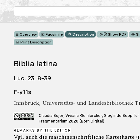
Overview
Facsimile
Description
Show PDF
S
Print Description
Biblia latina
Luc. 23, 8–39
F-y11s
Innsbruck, Universitäts- und Landesbibliothek Tir
Claudia Sojer, Viviana Kleinlercher, Sieglinde Sepp für
Fragmentarium 2020 (Born Digital)
REMARKS BY THE EDITOR
Vgl. auch die maschinenschriftliche Karteikarte 