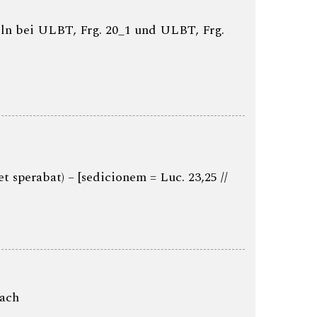
ln bei ULBT, Frg. 20_1 und ULBT, Frg.
et sperabat) – [sedicionem = Luc. 23,25 //
bach