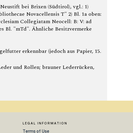
eustift bei Brixen (Südtirol), vgl.: 1)
Bibliothecae Novacellensis T" 2) Bl. 1a oben:
Ecclesiam Collegiatam Neocell: B: V: ad
tztes Bl. "mTd". Ähnliche Besitzvermerke
elfutter erkennbar (jedoch aus Papier, 15.
 Leder und Rollen; brauner Lederrücken,
LEGAL INFORMATION
Terms of Use