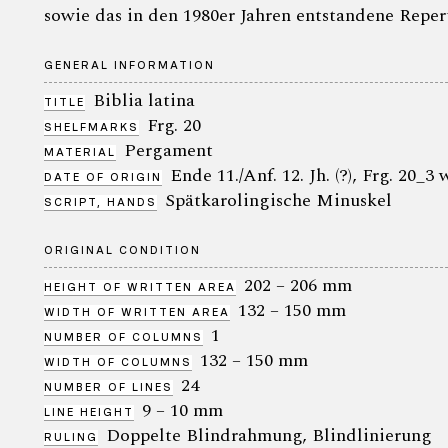
sowie das in den 1980er Jahren entstandene Reper
GENERAL INFORMATION
Biblia latina
TITLE
Frg. 20
SHELFMARKS
Pergament
MATERIAL
Ende 11./Anf. 12. Jh. (?), Frg. 20_
DATE OF ORIGIN
Spätkarolingische Minuskel
SCRIPT, HANDS
ORIGINAL CONDITION
202 – 206 mm
HEIGHT OF WRITTEN AREA
132 – 150 mm
WIDTH OF WRITTEN AREA
1
NUMBER OF COLUMNS
132 – 150 mm
WIDTH OF COLUMNS
24
NUMBER OF LINES
9 – 10 mm
LINE HEIGHT
Doppelte Blindrahmung, Blindlinierung
RULING