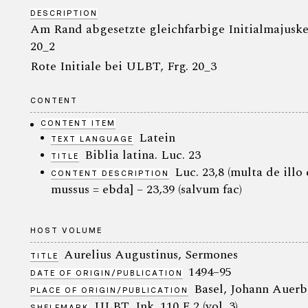
DESCRIPTION
Am Rand abgesetzte gleichfarbige Initialmajuske
20_2
Rote Initiale bei ULBT, Frg. 20_3
CONTENT
CONTENT ITEM
Latein
TEXT LANGUAGE
Biblia latina. Luc. 23
TITLE
Luc. 23,8 (multa de illo 
CONTENT DESCRIPTION
mussus = ebda] – 23,39 (salvum fac)
HOST VOLUME
Aurelius Augustinus, Sermones
TITLE
1494–95
DATE OF ORIGIN/PUBLICATION
Basel, Johann Auer
PLACE OF ORIGIN/PUBLICATION
ULBT, Ink. 110 F 2 (vol. 3)
SHELFMARK