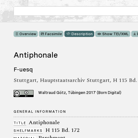
Overview
Facsimile
Description
Show TEI/XML
Antiphonale
F-uesq
Stuttgart, Hauptstaatsarchiv Stuttgart, H 115 Bd.
Waltraud Götz, Tübingen 2017 (Born Digital)
GENERAL INFORMATION
Antiphonale
TITLE
H 115 Bd. 172
SHELFMARKS
Parchment