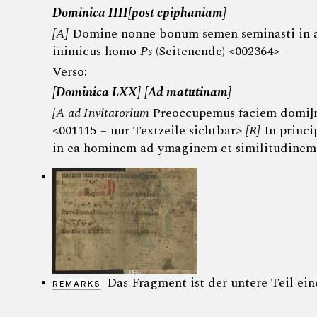
Dominica IIII
[post epiphaniam]
[A]
Domine nonne bonum semen seminasti in agro
inimicus homo
Ps
(Seitenende) <002364>
Verso:
[Dominica LXX]
[Ad matutinam]
[A ad Invitatorium
Preoccupemus faciem domi]ni
<001115 – nur Textzeile sichtbar>
[R]
In princip
in ea hominem ad ymaginem et similitudinem
Das Fragment ist der untere Teil eine
REMARKS