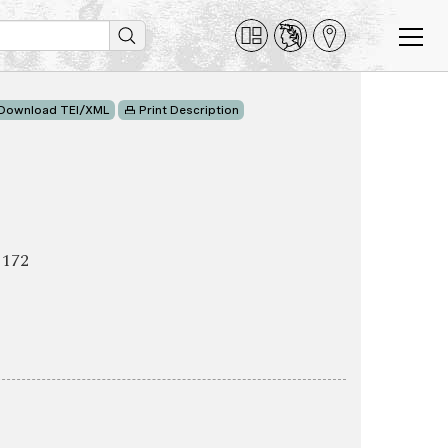
Download TEI/XML
Print Description
 172