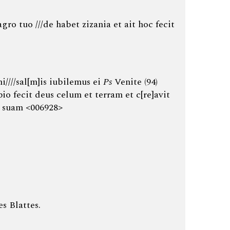
 tuo ///de habet zizania et ait hoc fecit
////sal[m]is iubilemus ei
Ps
Venite (94)
io fecit deus celum et terram et c[re]avit
 suam <006928>
s Blattes.