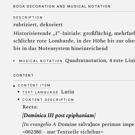
BOOK DECORATION AND MUSICAL NOTATION
DESCRIPTION
rubriziert, dekoriert
Historisierende „I“-Initiale: großflächig, mehrf
schlichte rote Lombarde, in der Höhe bis zur obe
bis in das Notensystem hineinreichend
Quadratnotation, 4 rote Lini
MUSICAL NOTATION
CONTENT
CONTENT ITEM
Latin
TEXT LANGUAGE
CONTENT DESCRIPTION
Recto:
[Dominica III post epiphaniam]
[In evangelio A
Domine salva]
nos perimus imper
<002380 – nur Textzeile sichtbar>