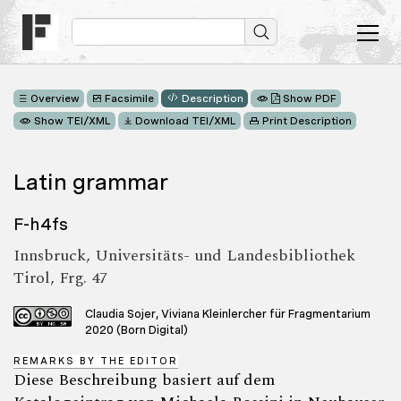
Overview
Facsimile
Description
Show PDF
Show TEI/XML
Download TEI/XML
Print Description
Latin grammar
F-h4fs
Innsbruck, Universitäts- und Landesbibliothek
Tirol, Frg. 47
Claudia Sojer, Viviana Kleinlercher für Fragmentarium
2020 (Born Digital)
REMARKS BY THE EDITOR
Diese Beschreibung basiert auf dem