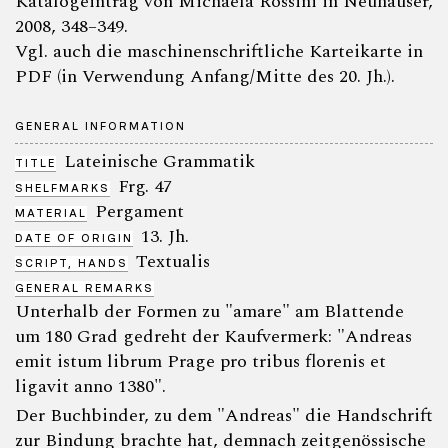
Katalogeintrag von Michaela Rossini in Neuhauser,
2008, 348–349.
Vgl. auch die maschinenschriftliche Karteikarte in
PDF (in Verwendung Anfang/Mitte des 20. Jh.).
GENERAL INFORMATION
Lateinische Grammatik
TITLE
Frg. 47
SHELFMARKS
Pergament
MATERIAL
13. Jh.
DATE OF ORIGIN
Textualis
SCRIPT, HANDS
GENERAL REMARKS
Unterhalb der Formen zu "amare" am Blattende
um 180 Grad gedreht der Kaufvermerk: "Andreas
emit istum librum Prage pro tribus florenis et
ligavit anno 1380".
Der Buchbinder, zu dem "Andreas" die Handschrift
zur Bindung brachte hat, demnach zeitgenössische