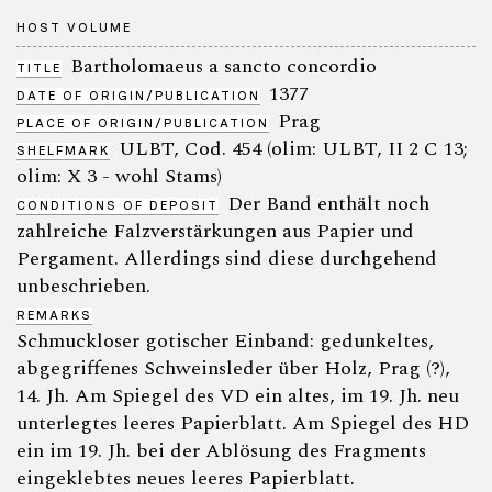
HOST VOLUME
Bartholomaeus a sancto concordio
TITLE
1377
DATE OF ORIGIN/PUBLICATION
Prag
PLACE OF ORIGIN/PUBLICATION
ULBT, Cod. 454 (olim: ULBT, II 2 C 13;
SHELFMARK
olim: X 3 - wohl Stams)
Der Band enthält noch
CONDITIONS OF DEPOSIT
zahlreiche Falzverstärkungen aus Papier und
Pergament. Allerdings sind diese durchgehend
unbeschrieben.
REMARKS
Schmuckloser gotischer Einband: gedunkeltes,
abgegriffenes Schweinsleder über Holz, Prag (?),
14. Jh. Am Spiegel des VD ein altes, im 19. Jh. neu
unterlegtes leeres Papierblatt. Am Spiegel des HD
ein im 19. Jh. bei der Ablösung des Fragments
eingeklebtes neues leeres Papierblatt.