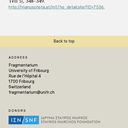
Teil 5), 348–349.
http://manuscripta.at/m1/hs_detail.php?ID=7536.
Back to top
ADDRESS
Fragmentarium
University of Fribourg
Rue de l'Hôpital 4
1700 Fribourg
Switzerland
fragmentarium@unifr.ch
DONORS