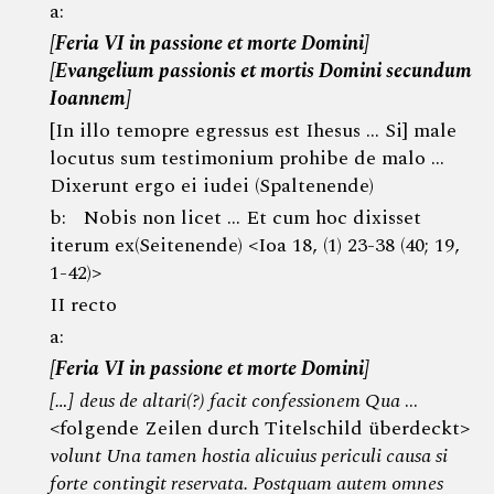
a:
[Feria VI in passione et morte Domini]
[Evangelium passionis et mortis Domini secundum
Ioannem]
[In illo temopre egressus est Ihesus … Si] male
locutus sum testimonium prohibe de malo …
Dixerunt ergo ei iudei (Spaltenende)
b: Nobis non licet … Et cum hoc dixisset
iterum ex(Seitenende) <Ioa 18, (1) 23-38 (40; 19,
1-42)>
II recto
a:
[Feria VI in passione et morte Domini]
[…]
deus de altari(?) facit confessionem Qua
…
<folgende Zeilen durch Titelschild überdeckt>
volunt Una tamen hostia alicuius periculi causa si
forte contingit reservata.
Postquam autem omnes