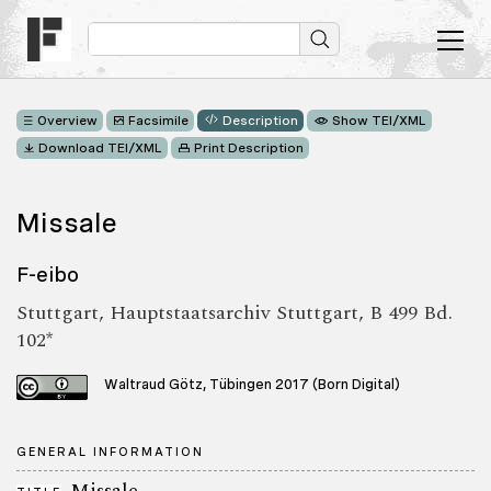
Overview
Facsimile
Description
Show TEI/XML
Download TEI/XML
Print Description
Missale
F-eibo
Stuttgart, Hauptstaatsarchiv Stuttgart, B 499 Bd.
102*
Waltraud Götz, Tübingen 2017 (Born Digital)
GENERAL INFORMATION
Missale