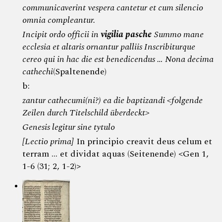
communicaverint vespera cantetur et cum silencio
omnia compleantur.
Incipit ordo officii in
vigilia pasche
Summo mane
ecclesia et altaris ornantur palliis Inscribiturque
cereo qui in hac die est benedicendus … Nona decima
cathechi
(Spaltenende)
b:
zantur cathecumi(ni?) ea die baptizandi <folgende
Zeilen durch Titelschild überdeckt>
Genesis legitur sine tytulo
[Lectio prima]
In principio creavit deus celum et
terram … et dividat aquas (Seitenende) <Gen 1,
1-6 (31; 2, 1-2)>