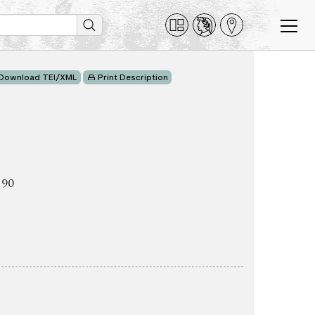
Download TEI/XML
Print Description
190