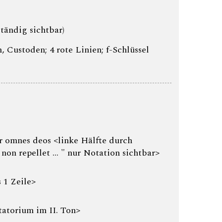
ständig sichtbar)
 Custoden; 4 rote Linien; f-Schlüssel
r omnes deos <linke Hälfte durch
on repellet ... " nur Notation sichtbar>
s 1 Zeile>
itatorium im II. Ton>