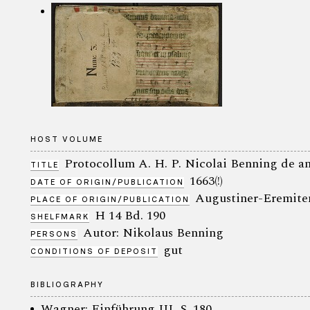
HOST VOLUME
Protocollum A. H. P. Nicolai Benning de an
TITLE
1663(!)
DATE OF ORIGIN/PUBLICATION
Augustiner-Eremite
PLACE OF ORIGIN/PUBLICATION
H 14 Bd. 190
SHELFMARK
Autor: Nikolaus Benning
PERSONS
gut
CONDITIONS OF DEPOSIT
BIBLIOGRAPHY
Wagner: Einführung III, S. 180