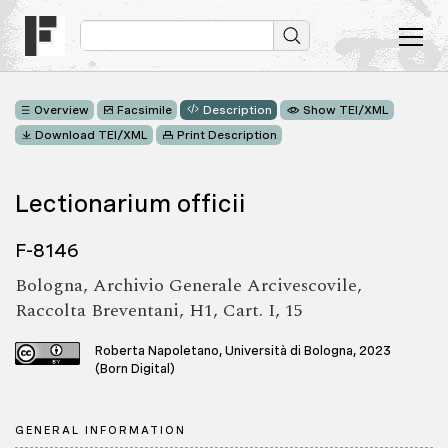
Overview
Facsimile
Description
Show TEI/XML
Download TEI/XML
Print Description
Lectionarium officii
F-8146
Bologna, Archivio Generale Arcivescovile,
Raccolta Breventani, H1, Cart. I, 15
Roberta Napoletano, Università di Bologna, 2023
(Born Digital)
GENERAL INFORMATION