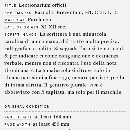
Lectionarium officii
TITLE
Raccolta Breventani, H1, Cart. I, 15
SHELFMARKS
Parchment
MATERIAL
XI-XII sec.
DATE OF ORIGIN
La scrittura è una minuscola
SCRIPT, HANDS
carolina di unica mano, dal tratto molto preciso,
calligrafico e pulito. Si segnala l'uso sistematico di
&
per indicare
et
come congiunzione e desinenza
verbale, mentre non si riscontra l'uso della nota
tironinana
7
. La
S
maiuscola si ritrova solo in
alcune occasioni a fine rigo, mentre persiste quella
di forma diritta. Il genitivo plurale -
rum
è
abbreviato con
R
tagliata, ma solo per il maschile.
ORIGINAL CONDITION
at least 164 mm
PAGE HEIGHT
at least 450 mm
PAGE WIDTH