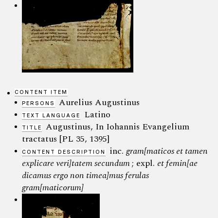
CONTENT ITEM
Aurelius Augustinus
PERSONS
Latino
TEXT LANGUAGE
Augustinus, In Iohannis Evangelium
TITLE
tractatus [PL 35, 1395]
inc.
gram[maticos et tamen
CONTENT DESCRIPTION
explicare veri]tatem secundum
; expl.
et femin[ae
dicamus ergo non timea]mus ferulas
gram[maticorum]