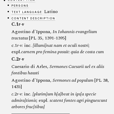
PERSONS
Latino
TEXT LANGUAGE
CONTENT DESCRIPTION
C.1
r-v
Agostino d'Ippona,
In Iohannis evangelium
tractatus
[PL 35, 1391-1395]
c.1
r-v
: inc.
[illumi]nat nam et oculi nostri
;
expl.
carnem pro femina posuit: quia de costa cum
C.2
r-v
Caesario di Arles,
Sermones Caesarii uel ex aliis
fontibus hausti
Agostino d'Ippona,
Sermones ad populum
[PL 38,
1435]
c.
2
r-v
: inc.
[
plurim]um h[a]beat in ips[a specie
admira]tionis
; expl.
scatent fontes agri pinguescunt
arbores fruc[tibus]