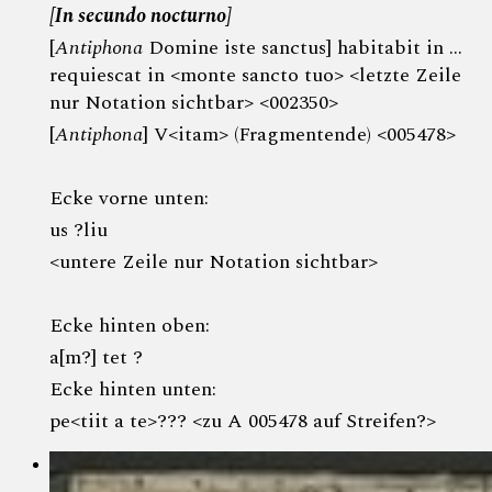
[In secundo nocturno]
[
Antiphona
Domine iste sanctus] habitabit in …
requiescat in <monte sancto tuo> <letzte Zeile
nur Notation sichtbar> <002350>
[
Antiphona
] V<itam> (Fragmentende) <005478>
Ecke vorne unten:
us ?liu
<untere Zeile nur Notation sichtbar>
Ecke hinten oben:
a[m?] tet ?
Ecke hinten unten:
pe<tiit a te>??? <zu A 005478 auf Streifen?>