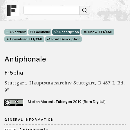
Overview
Facsimile
Description
Show TEI/XML
Download TEI/XML
Print Description
Antiphonale
F-6bha
Stuttgart, Hauptstaatsarchiv Stuttgart, B 457 L Bd.
9*
Stefan Morent, Tübingen 2019 (Born Digital)
GENERAL INFORMATION
Antiphonale