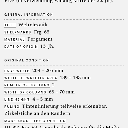
PDF (in Verwendung Anfang/Mitte des 20. Jh.).
GENERAL INFORMATION
Weltchronik
TITLE
Frg. 63
SHELFMARKS
Pergament
MATERIAL
13. Jh.
DATE OF ORIGIN
ORIGINAL CONDITION
204 – 205 mm
PAGE WIDTH
139 – 143 mm
WIDTH OF WRITTEN AREA
2
NUMBER OF COLUMNS
63 – 70 mm
WIDTH OF COLUMNS
4 – 5 mm
LINE HEIGHT
Tintenlinierung teilweise erkennbar,
RULING
Zirkelstiche an den Rändern
MORE ABOUT THE CONDITION
ULBT, Frg. 63_1 wurde als Referenz für die Maße