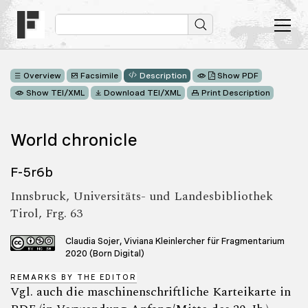
Overview
Facsimile
Description
Show PDF
Show TEI/XML
Download TEI/XML
Print Description
World chronicle
F-5r6b
Innsbruck, Universitäts- und Landesbibliothek
Tirol, Frg. 63
Claudia Sojer, Viviana Kleinlercher für Fragmentarium
2020 (Born Digital)
REMARKS BY THE EDITOR
Vgl. auch die maschinenschriftliche Karteikarte in