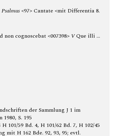
>
Psalmus
<97> Cantate <mit Differentia 8.
ed non cognoscebat <007398>
V
Que illi …
ndschriften der Sammlung J 1 im
 1980, S. 195
H 101/59 Bd. 4, H 101/62 Bd. 7, H 102/45
g mit H 162 Bde. 92, 93, 95; evtl.