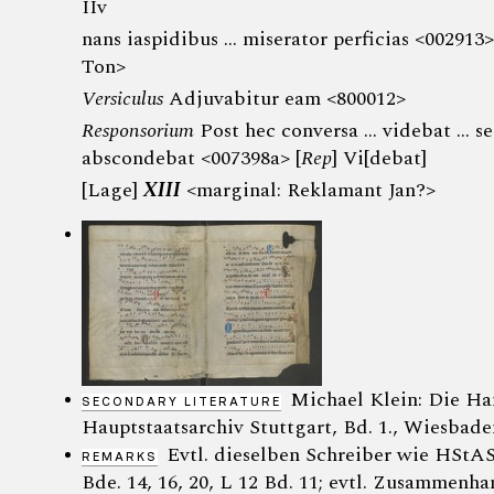
IIv
nans iaspidibus ... miserator perficias <002913
Ton>
Versiculus
Adjuvabitur eam <800012>
Responsorium
Post hec conversa … videbat … s
abscondebat <007398a> [
Rep
] Vi[debat]
[Lage]
XIII
<marginal: Reklamant Jan?>
Michael Klein: Die Ha
SECONDARY LITERATURE
Hauptstaatsarchiv Stuttgart, Bd. 1., Wiesbaden
Evtl. dieselben Schreiber wie HStAS 
REMARKS
Bde. 14, 16, 20, L 12 Bd. 11; evtl. Zusammenhan