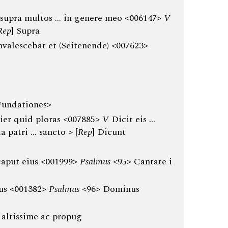
supra multos … in genere meo <006147>
V
Rep
] Supra
valescebat et (Seitenende) <007623>
Fundationes>
lier quid ploras <007885>
V
Dicit eis …
 patri … sancto > [
Rep
] Dicunt
caput eius <001999>
Psalmus
<95> Cantate i
us <001382>
Psalmus
<96> Dominus
 altissime ac propug