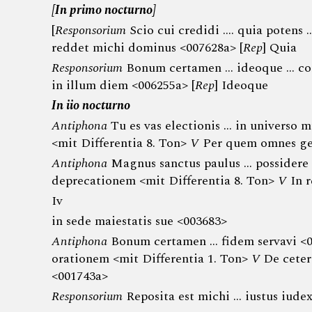
[In primo nocturno]
[
Responsorium
Scio cui credidi …. quia potens
reddet michi dominus <007628a> [
Rep
] Quia
Responsorium
Bonum certamen … ideoque … cor
in illum diem <006255a> [
Rep
] Ideoque
In iio nocturno
Antiphona
Tu es vas electionis … in universo
<mit Differentia 8. Ton>
V
Per quem omnes gen
Antiphona
Magnus sanctus paulus … possidere
deprecationem <mit Differentia 8. Ton>
V
In r
Iv
in sede maiestatis sue <003683>
Antiphona
Bonum certamen … fidem servavi <
orationem <mit Differentia 1. Ton>
V
De ceter
<001743a>
Responsorium
Reposita est michi … iustus iude