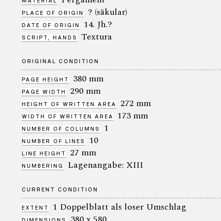
MATERIAL
? (säkular)
PLACE OF ORIGIN
14. Jh.?
DATE OF ORIGIN
Textura
SCRIPT, HANDS
ORIGINAL CONDITION
380 mm
PAGE HEIGHT
290 mm
PAGE WIDTH
272 mm
HEIGHT OF WRITTEN AREA
173 mm
WIDTH OF WRITTEN AREA
1
NUMBER OF COLUMNS
10
NUMBER OF LINES
27 mm
LINE HEIGHT
Lagenangabe: XIII
NUMBERING
CURRENT CONDITION
1 Doppelblatt als loser Umschlag
EXTENT
380 x 580
DIMENSIONS