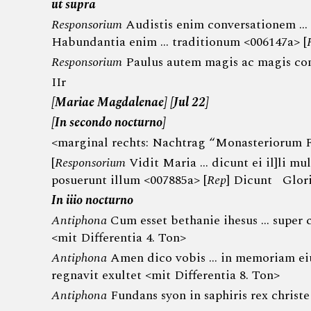
ut supra
Responsorium
Audistis enim conversationem … 
Habundantia enim … traditionum <006147a> [
Responsorium
Paulus autem magis ac magis con
IIr
[Mariae Magdalenae] [Jul 22]
[In secondo nocturno]
<marginal rechts: Nachtrag “Monasteriorum 
[
Responsorium
Vidit Maria … dicunt ei il]li mu
posuerunt illum <007885a> [
Rep
] Dicunt Gloria
In iiio nocturno
Antiphona
Cum esset bethanie ihesus … super 
<mit Differentia 4. Ton>
Antiphona
Amen dico vobis … in memoriam ei
regnavit exultet <mit Differentia 8. Ton>
Antiphona
Fundans syon in saphiris rex christe