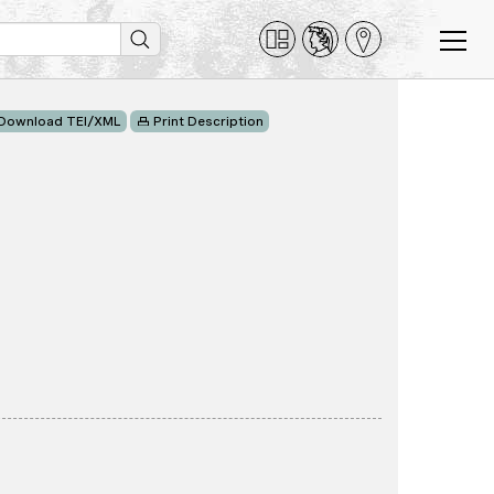
Download TEI/XML
Print Description
5