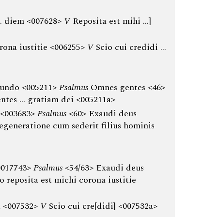
 … diem <007628>
V
Reposita est mihi …]
ona iustitie <006255>
V
Scio cui credidi …
 mundo <005211>
Psalmus
Omnes gentes <46>
tes … gratiam dei <005211a>
 <003683>
Psalmus
<60> Exaudi deus
egeneratione cum sederit filius hominis
0017743>
Psalmus
<54/63> Exaudi deus
o reposita est michi corona iustitie
x <007532>
V
Scio cui cre[didi] <007532a>