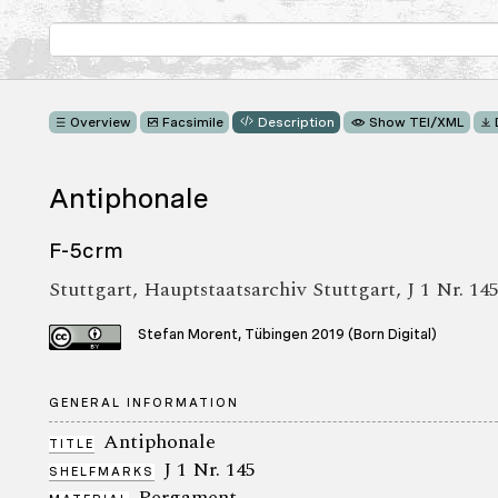
Overview
Facsimile
Description
Show TEI/XML
Antiphonale
F-5crm
Stuttgart, Hauptstaatsarchiv Stuttgart, J 1 Nr. 14
Stefan Morent, Tübingen 2019 (Born Digital)
GENERAL INFORMATION
Antiphonale
TITLE
J 1 Nr. 145
SHELFMARKS
Pergament