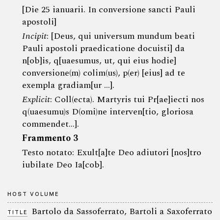
[Die 25 ianuarii. In conversione sancti Pauli
apostoli]
Incipit
: [Deus, qui universum mundum beati
Pauli apostoli praedicatione docuisti] da
n[ob]is, q[uaesumus, ut, qui eius hodie]
conversione(m) colim(us), p(er) [eius] ad te
exempla gradiam[ur ...].
Explicit
: Coll(ecta). Martyris tui Pr[ae]iecti nos
q(uaesumu)s D(omi)ne interven[tio, gloriosa
commendet...].
Frammento 3
Testo notato: Exult[a]te Deo adiutori [nos]tro
iubilate Deo Ia[cob].
HOST VOLUME
Bartolo da Sassoferrato, Bartoli a Saxoferrato
TITLE