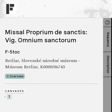
Missal Proprium de sanctis:
Sequence
Vig. Omnium sanctorum
F-5toc
Description
Betliar, Slovenské národné múzeum –
Múzeum Betliar, K0000/06743
Overview
CANVASES
1