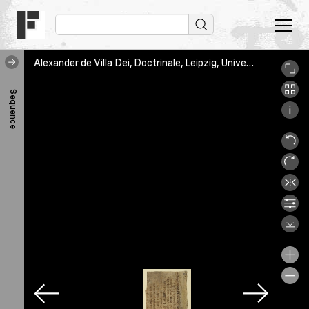
Alexander de Villa Dei, Doctrinale, Leipzig, Universitätsbibliothek, 230-2: Vorderseite des Doppelblatts
A
Sequence
l
e
x
a
n
d
e
r
d