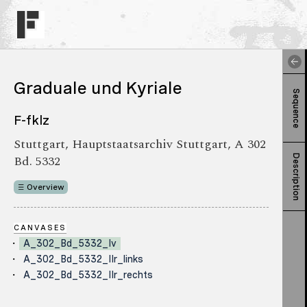
Graduale und Kyriale
Sequence
F-fklz
Stuttgart, Hauptstaatsarchiv Stuttgart, A 302
Bd. 5332
Description
Overview
CANVASES
A_302_Bd_5332_Iv
A_302_Bd_5332_IIr_links
A_302_Bd_5332_IIr_rechts