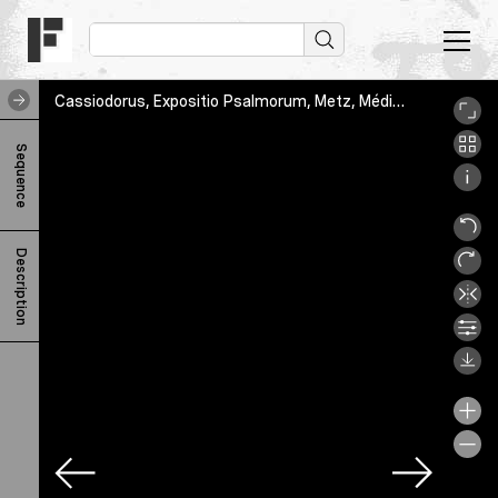
Cassiodorus, Expositio Psalmorum, Metz, Médiathèque Verlaine, MS 168, f. 001r
C
Sequence
a
s
s
Description
i
o
d
o
r
u