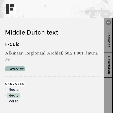
Middle Dutch text
Sequence
F-5uic
Alkmaar, Regionaal Archief, 60.2.1.001, inv.nr.
79
Description
Overview
CANVASES
Recto
Recto
Verso